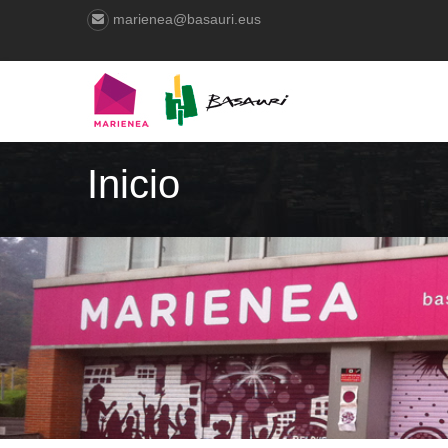
marienea@basauri.eus
Inicio