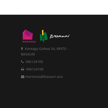
Kareaga Goikoa 54, 48970 -
BASAURI
946124100
946124100
marienea@basauri.eus