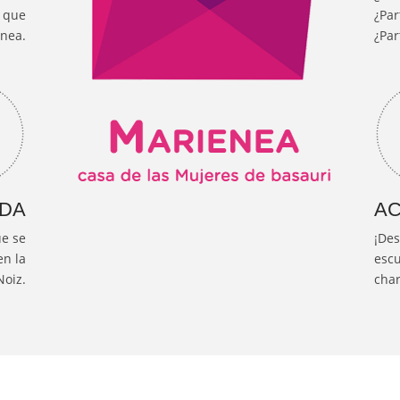
d que
¿Par
enea.
¿Par
DA
AC
ue se
¡Des
en la
escu
oiz.
char