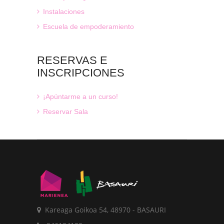
Instalaciones
Escuela de empoderamiento
RESERVAS
E
INSCRIPCIONES
¡Apúntarme a un curso!
Reservar Sala
Kareaga Goikoa 54, 48970 - BASAURI