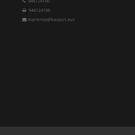
946124100
946124100
marienea@basauri.eus