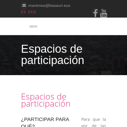
marienea@basauri.eus
ES
EUS
MENU
Espacios de
participación
Espacios de
participación
¿PARTICIPAR PARA
Para que la
voz de las
QUÉ?