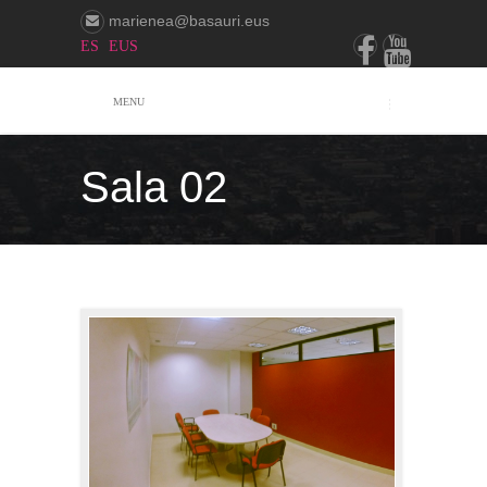
marienea@basauri.eus
ES
EUS
MENU
Sala 02