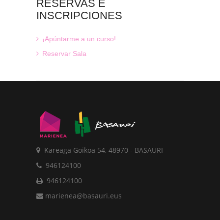
RESERVAS
E
INSCRIPCIONES
¡Apúntarme a un curso!
Reservar Sala
Kareaga Goikoa 54, 48970 - BASAURI
946124100
946124100
marienea@basauri.eus