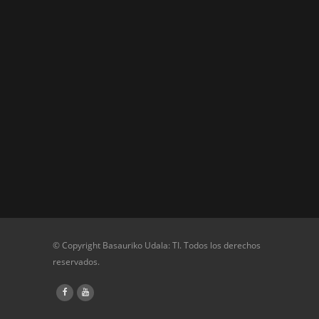
© Copyright Basauriko Udala: TI. Todos los derechos
reservados.