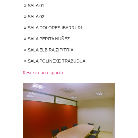
SALA 01
SALA 02
SALA DOLORES IBARRURI
SALA PEPITA NUÑEZ
SALA ELBIRA ZIPITRIA
SALA POLINEXE TRABUDUA
Reserva un espacio
Show All
Sala Pepita Nuñez
Sala 01
Sala 01
Sala 02
Sala 01
Sala Elbira Zipitria
Sala Polixene Trabudua
Sala Dolores Ibarruri