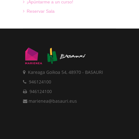
¡Apúntarme a un curso!
Reservar Sala
Kareaga Goikoa 54, 48970 - BASAURI
946124100
946124100
marienea@basauri.eus