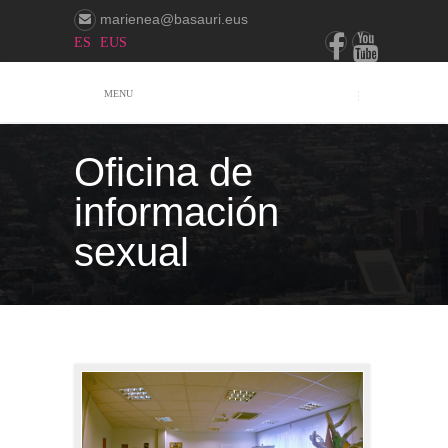
marienea@basauri.eus
ES
EUS
MENU
Oficina de
información
sexual