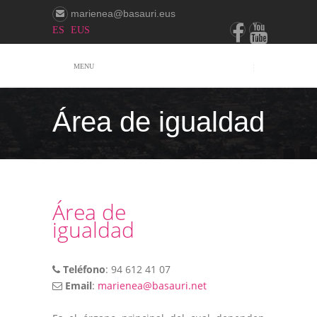
marienea@basauri.eus
ES
EUS
MENU
Área de igualdad
Área de
igualdad
Teléfono
: 94 612 41 07
Email
:
marienea@basauri.net