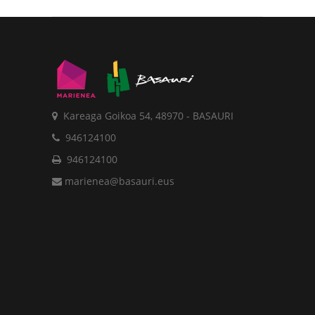
Kareaga Goikoa 54, 48970 - BASAURI
946124100
946124100
marienea@basauri.eus