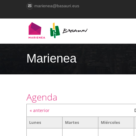
marienea@basauri.eus
Marienea
Agenda
« anterior
Lunes
Martes
Miércoles