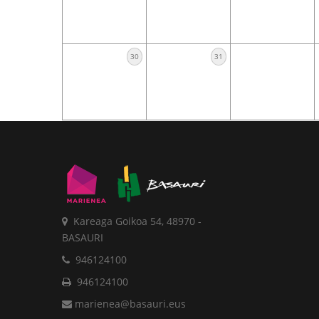
30
31
Kareaga Goikoa 54, 48970 -
BASAURI
946124100
946124100
marienea@basauri.eus